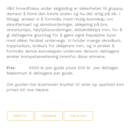
Vårt hovedfokus under skiguiding er sikkerheten til gruppa,
dernest å finne den beste snøen og ha det artig på ski. I
tillegg ønsker vi å formidle mest mulig kunnskap om
skredtemaet og skredvurderinger, skikjøring på bre,
vinterturtips, høyfjellsvurderinger, skiteknikktips mm, for å
gi deltagerne grunnlag for å gjøre egne høyalpine turer
med sikker ferdsel undervegs. Vi holder mange skredkurs,
toppturkurs, brekurs for skikjørere mm, og vi ønsker å
formidle denne kunnskapen underveis dersom deltagere
ønsker kompetanseheving innenfor disse emnene.
Pris:
5500 kr per guide pluss 500 kr per deltager.
Maksimum 6 deltagere per guide.
Om guiden har kostnader knyttet til reise og opphold kan
prisen bli noe høyere.
Bestill tur
Forespørsel
Tips en venn