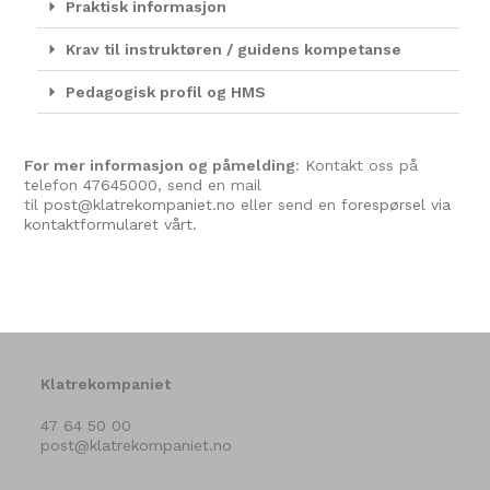
Praktisk informasjon
Krav til instruktøren / guidens kompetanse
Pedagogisk profil og HMS
For mer informasjon og påmelding
: Kontakt oss på
telefon
47645000
, send en mail
til
post@klatrekompaniet.no
eller send en
forespørsel via
kontaktformularet vårt.
Klatrekompaniet
47 64 50 00
post@klatrekompaniet.no